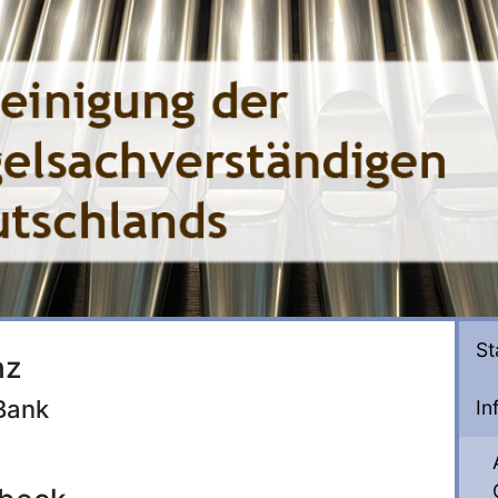
St
nz
Bank
In