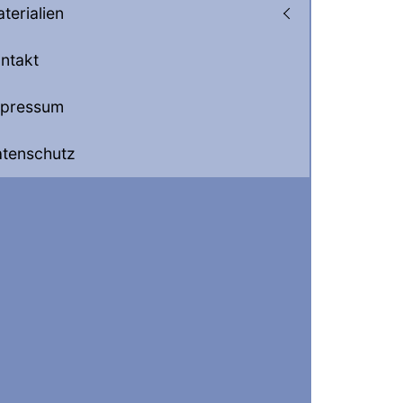
terialien
ntakt
mpressum
tenschutz