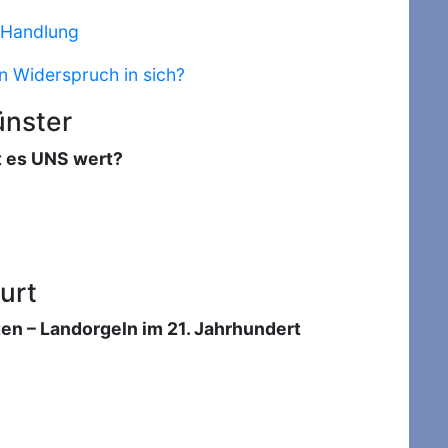
e Handlung
in Widerspruch in sich?
ünster
t es UNS wert?
urt
n – Landorgeln im 21. Jahrhundert