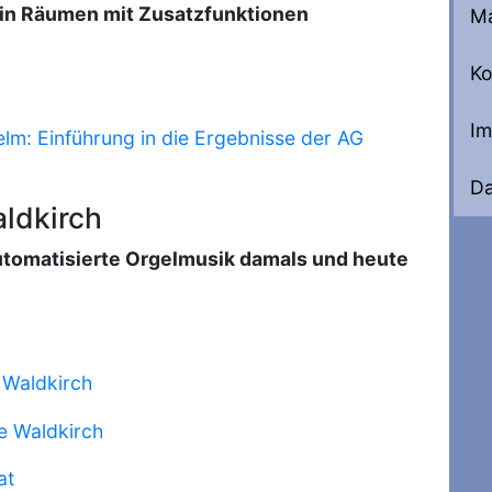
 in Räumen mit Zusatzfunktionen
Ma
Ko
I
lm: Einführung in die Ergebnisse der AG
Da
ldkirch
Automatisierte Orgelmusik damals und heute
 Waldkirch
e Waldkirch
at